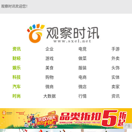
观察时讯欢迎您！
资讯
企业
电竞
手游
财经
游戏
做菜
外卖
娱乐
美食
服装
头饰
科技
购物
电商
实体
汽车
微商
微店
卖家
时尚
大数据
行情
资讯
广告