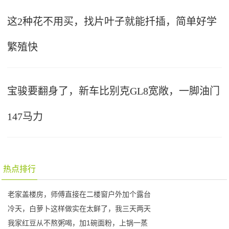
这2种花不用买，找片叶子就能扦插，简单好学
繁殖快
宝骏要翻身了，新车比别克GL8宽敞，一脚油门
147马力
热点排行
老家盖楼房，师傅直接在二楼窗户外加个露台
冷天，白萝卜这样做实在太鲜了，我三天两天
我家红豆从不熬粥喝，加1碗面粉，上锅一蒸