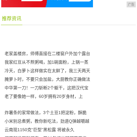
广告
推荐资讯
老家盖楼房，师傅直接在二楼窗户外加个露台
我家红豆从不熬粥喝，加1碗面粉，上锅一蒸
冷天，白萝卜这样做实在太鲜了，我三天两天
腌萝卜时，不要只会加盐，大厨教你正确做法
中华第一刀！一刀斩断2个躯干，这把汉代宝
老了要像她一样，60岁拥有20岁身材，上
炸薯条的家常做法，3个土豆1把淀粉，酥脆
小米别总煮粥，教你新吃法，劲道Q弹越嚼越
云南现1150克“巨型”黑松露 将被永久