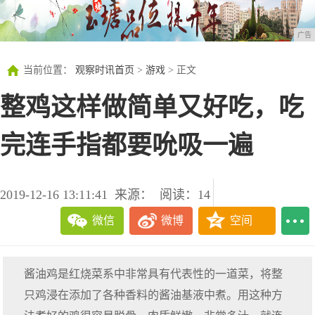
广告
当前位置：
观察时讯首页
>
游戏
> 正文
整鸡这样做简单又好吃，吃
完连手指都要吮吸一遍
2019-12-16 13:11:41
来源：
阅读：14
微信
微博
空间
酱油鸡是红烧菜系中非常具有代表性的一道菜，将整
只鸡浸在添加了各种香料的酱油基液中煮。用这种方