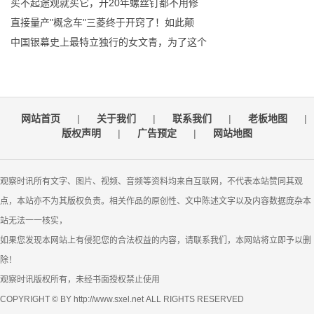
买不起途观就买它，开20年螺丝钉都不用修
直接量产"概念车"三菱终于开窍了！如此颠
中国银幕史上最特立独行的女文青，为了这个
网站首页
|
关于我们
|
联系我们
|
老板地图
|
版权声明
|
广告预定
|
网站地图
观察时讯所有文字、图片、视频、音频等资料均来自互联网，不代表本站赞同其观
点，本站亦不为其版权负责。相关作品的原创性、文中陈述文字以及内容数据庞杂本
站无法一一核实，
如果您发现本网站上有侵犯您的合法权益的内容，请联系我们，本网站将立即予以删
除！
观察时讯版权所有，未经书面授权禁止使用
COPYRIGHT © BY http://www.sxel.net ALL RIGHTS RESERVED