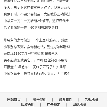
我家红豆从不熬粥喝，加1碗面粉，上锅一蒸
冷天，白萝卜这样做实在太鲜了，我三天两天
腌萝卜时，不要只会加盐，大厨教你正确做法
中华第一刀！一刀斩断2个躯干，这把汉代宝
老了要像她一样，60岁拥有20岁身材，上
炸薯条的家常做法，3个土豆1把淀粉，酥脆
小米别总煮粥，教你新吃法，劲道Q弹越嚼越
云南现1150克“巨型”黑松露 将被永久
买不起途观就买它，开20年螺丝钉都不用修
直接量产"概念车"三菱终于开窍了！如此颠
中国银幕史上最特立独行的女文青，为了这个
网站首页
|
关于我们
|
联系我们
|
老板地图
|
版权声明
|
广告预定
|
网站地图