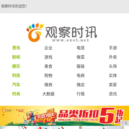
观察时讯欢迎您！
资讯
企业
电竞
手游
财经
游戏
做菜
外卖
娱乐
美食
服装
头饰
科技
购物
电商
实体
汽车
微商
微店
卖家
时尚
大数据
行情
资讯
广告