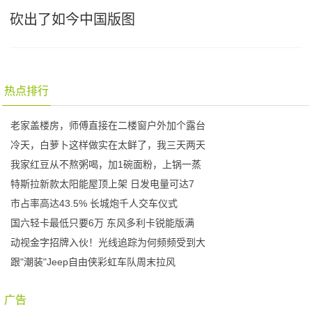
砍出了如今中国版图
热点排行
老家盖楼房，师傅直接在二楼窗户外加个露台
冷天，白萝卜这样做实在太鲜了，我三天两天
我家红豆从不熬粥喝，加1碗面粉，上锅一蒸
特斯拉新款太阳能屋顶上架 日发电量可达7
市占率高达43.5% 长城炮千人交车仪式
国六轻卡最低只要6万 东风多利卡锐能版满
动视金字招牌入伙！光线追踪为何频频受到大
跟"潮装"Jeep自由侠彩虹车队周末拉风
广告