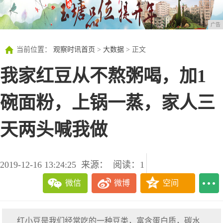
广告
当前位置：
观察时讯首页
>
大数据
> 正文
我家红豆从不熬粥喝，加1
碗面粉，上锅一蒸，家人三
天两头喊我做
2019-12-16 13:24:25
来源：
阅读：1
微信
微博
空间
红小豆是我们经常吃的一种豆类，富含蛋白质，碳水