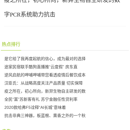
疫之所在，初心所向，新羿生物自主研发的数
字PCR系统助力抗击
热点排行
是它给了我再度起航的信心，成为最对的选择
途家民宿联手酷狗直播推“云度假” 房东直
逆风启航的呷哺呷哺带您看透疫情后餐饮成本
汉臣氏：从战略高度关注产品质量 切实保障
疫之所在，初心所向，新羿生物自主研发的数
全民“富”苏新客有礼 苏宁金融任性贷利率
2020款哈弗F5诠释“AI长城”意味着
抗击非典三神器，板蓝根、熏香之外的一个秋