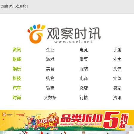
观察时讯欢迎您！
资讯
企业
电竞
手游
财经
游戏
做菜
外卖
娱乐
美食
服装
头饰
科技
购物
电商
实体
汽车
微商
微店
卖家
时尚
大数据
行情
资讯
广告