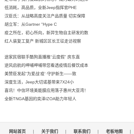
低消耗，高品质，全新Jeep指挥官PHE
汉臣氏：从战略高度关注产品质量 切实保障
胡立军：从Gartner “Hype C
疫之所在，初心所向，新羿生物自主研发的数
红人装复工复产 新城区区长王征走访视察
途家民宿联手酷狗直播推“云度假” 房东直
逆风启航的呷哺呷哺带您看透疫情后餐饮成本
美赞臣发起“为爱战‘疫’·守护新生——致
深度生活，Jeep大切诺基带来7X24小
喜讯！中信环境美能膜应用落子惠州大亚湾！
全新TNGA基因的奕泽IZOA助力年轻人
网站首页
|
关于我们
|
联系我们
|
老板地图
|