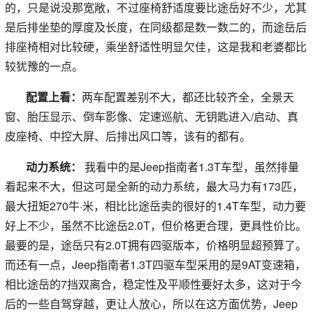
的，只是说没那宽敞，不过座椅舒适度要比途岳好不少，尤其
是后排坐垫的厚度及长度，在同级都是数一数二的，而途岳后
排座椅相对比较硬，乘坐舒适性明显欠佳，这是我和老婆都比
较犹豫的一点。
配置上看：
两车配置差别不大，都还比较齐全，全景天
窗、胎压显示、倒车影像、定速巡航、无钥匙进入/启动、真
皮座椅、中控大屏、后排出风口等，该有的都有。
动力系统：
我看中的是Jeep指南者1.3T车型，虽然排量
看起来不大，但这可是全新的动力系统，最大马力有173匹，
最大扭矩270牛·米，相比比途岳卖的很好的1.4T车型，动力要
好上不少，虽然不比途岳2.0T，但价格更合理，更具性价比。
最要的是，途岳只有2.0T拥有四驱版本，价格明显超预算了。
而还有一点，Jeep指南者1.3T四驱车型采用的是9AT变速箱，
相比途岳的7挡双离合，稳定性及平顺性要好太多，这对于今
后的一些自驾穿越，更让人放心，所以在这方面优势，Jeep