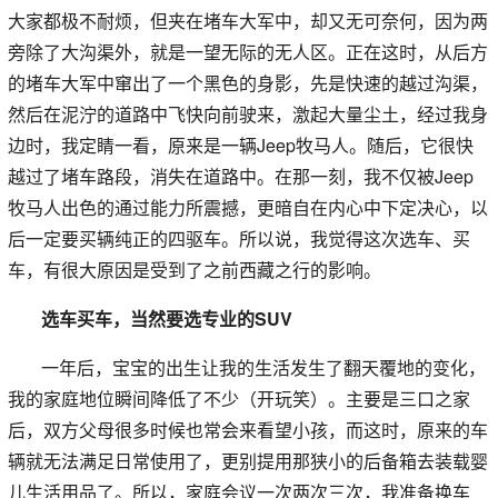
大家都极不耐烦，但夹在堵车大军中，却又无可奈何，因为两
旁除了大沟渠外，就是一望无际的无人区。正在这时，从后方
的堵车大军中窜出了一个黑色的身影，先是快速的越过沟渠，
然后在泥泞的道路中飞快向前驶来，激起大量尘土，经过我身
边时，我定睛一看，原来是一辆Jeep牧马人。随后，它很快
越过了堵车路段，消失在道路中。在那一刻，我不仅被Jeep
牧马人出色的通过能力所震撼，更暗自在内心中下定决心，以
后一定要买辆纯正的四驱车。所以说，我觉得这次选车、买
车，有很大原因是受到了之前西藏之行的影响。
选车买车，当然要选专业的SUV
一年后，宝宝的出生让我的生活发生了翻天覆地的变化，
我的家庭地位瞬间降低了不少（开玩笑）。主要是三口之家
后，双方父母很多时候也常会来看望小孩，而这时，原来的车
辆就无法满足日常使用了，更别提用那狭小的后备箱去装载婴
儿生活用品了。所以，家庭会议一次两次三次，我准备换车