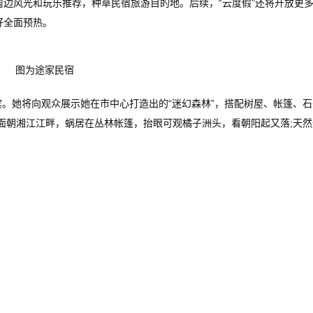
边风光和玩乐推荐，种草民宿旅游目的地。后续，“云度假”还将开放更
好全面预热。
图为途家民宿
。她将向观众展示她在市中心打造出的“迷幻森林”，搭配树屋、帐篷、石
面朝湘江江畔，蜗居在丛林帐篷，抬眼可观橘子洲头，看朝阳起又落;天然