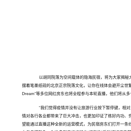
以胡同院落为空间载体的隐海民宿，将为大家揭秘大
摆着笔墨纸砚的北京正宗院落文化，让你在线体会避开尘世繁华
Dream”等多位网红房东也将全程参与本轮直播，他们将
“我们觉得疫情并没有让旅游行业按下暂停键，相对只
情对各行各业都带来了巨大冲击，也更加印证了练好内功、
望能通过直播这种全新的运营模式，为民宿房东们打开一条