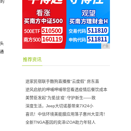
多的
头
广告
通
推荐资讯
途家民宿联手酷狗直播推“云度假” 房东直
逆风启航的呷哺呷哺带您看透疫情后餐饮成本
美赞臣发起“为爱战‘疫’·守护新生——致
深度生活，Jeep大切诺基带来7X24小
喜讯！中信环境美能膜应用落子惠州大亚湾！
全新TNGA基因的奕泽IZOA助力年轻人