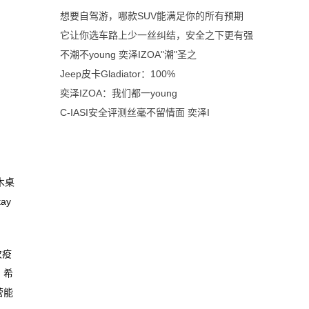
想要自驾游，哪款SUV能满足你的所有预期
它让你选车路上少一丝纠结，安全之下更有强
不潮不young 奕泽IZOA"潮"圣之
Jeep皮卡Gladiator：100%
奕泽IZOA：我们都一young
C-IASI安全评测丝毫不留情面 奕泽I
木桌
ay
次疫
，希
营能