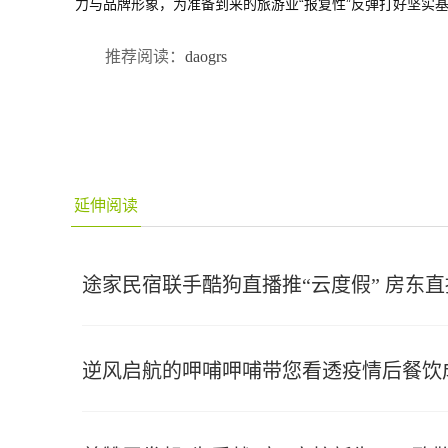
力与品牌形象，为准备到来的旅游业“报复性”反弹打好坚实
推荐阅读：
daogrs
延伸阅读
途家民宿联手酷狗直播推“云度假” 房东
逆风启航的呷哺呷哺带您看透疫情后餐饮