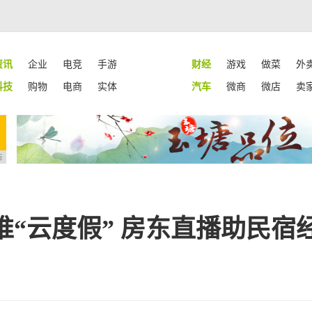
资讯
企业
电竞
手游
财经
游戏
做菜
外
科技
购物
电商
实体
汽车
微商
微店
卖
告
“云度假” 房东直播助民宿