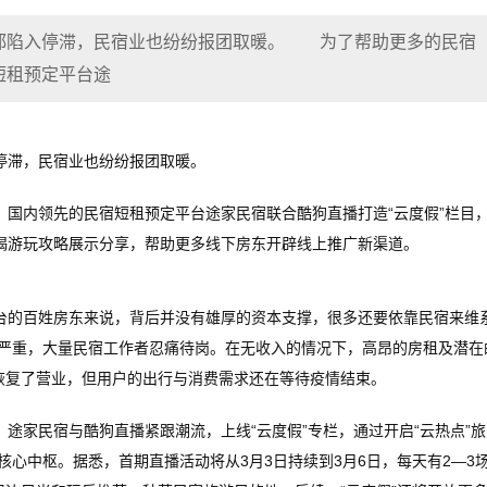
都陷入停滞，民宿业也纷纷报团取暖。 为了帮助更多的民宿
短租预定平台途
停滞，民宿业也纷纷报团取暖。
内领先的民宿短租预定平台途家民宿联合酷狗直播打造“云度假”栏目
喝游玩攻略展示分享，帮助更多线下房东开辟线上推广新渠道。
的百姓房东来说，背后并没有雄厚的资本支撑，很多还要依靠民宿来维
受损严重，大量民宿工作者忍痛待岗。在无收入的情况下，高昂的房租及潜在
恢复了营业，但用户的出行与消费需求还在等待疫情结束。
家民宿与酷狗直播紧跟潮流，上线“云度假”专栏，通过开启“云热点”旅
的核心中枢。据悉，首期直播活动将从3月3日持续到3月6日，每天有2—3