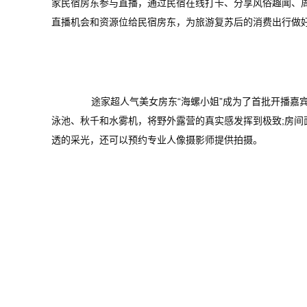
家民宿房东参与直播，通过民宿在线打卡、分享风俗趣闻、周
直播机会和资源位给民宿房东，为旅游复苏后的消费出行做
途家超人气美女房东“海螺小姐”成为了首批开播嘉宾
泳池、秋千和水雾机，将野外露营的真实感发挥到极致;房间
透的采光，还可以预约专业人像摄影师提供拍摄。