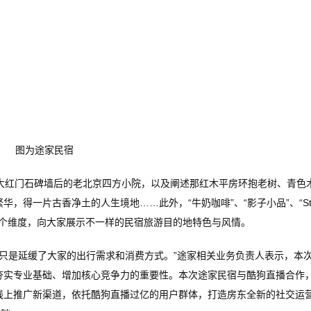
图为途家民宿
红门石碑墙后的老北京四方小院，以及阐述那红木平房环抱老树、青色
，得一片古香净土的人生境地……此外，“牛奶咖啡”、“影子小品”、“St
从多个维度，向大家展示不一样的民宿旅游目的地特色与风情。
是延缓了大家的出行需求和消费方式。”途家相关业务负责人表示，本
夯实专业基础、增加核心竞争力的重要性。本次途家民宿与酷狗直播合作
线上推广新渠道，依托酷狗直播过亿的用户群体，打造房东全新的社交运