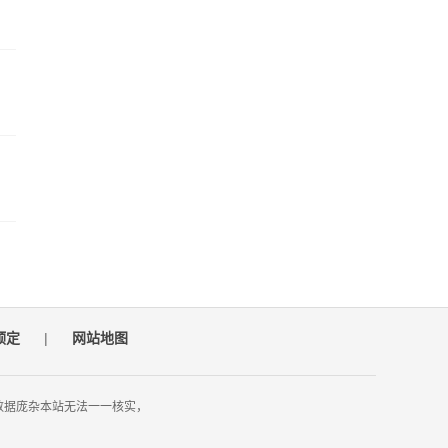
预定
|
网站地图
数据庞杂本站无法一一核实，