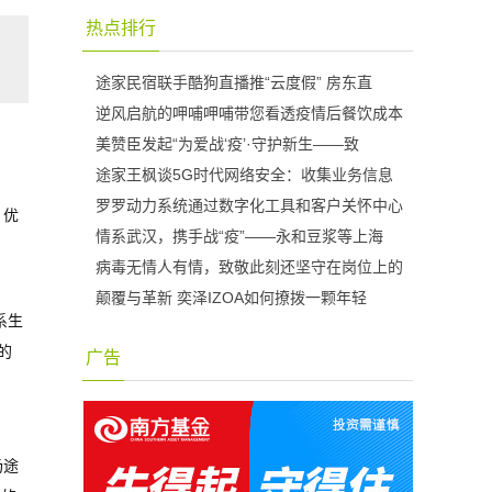
热点排行
途家民宿联手酷狗直播推“云度假” 房东直
逆风启航的呷哺呷哺带您看透疫情后餐饮成本
美赞臣发起“为爱战‘疫’·守护新生——致
途家王枫谈5G时代网络安全：收集业务信息
罗罗动力系统通过数字化工具和客户关怀中心
，优
情系武汉，携手战“疫”——永和豆浆等上海
病毒无情人有情，致敬此刻还坚守在岗位上的
颠覆与革新 奕泽IZOA如何撩拨一颗年轻
系生
的
广告
场途