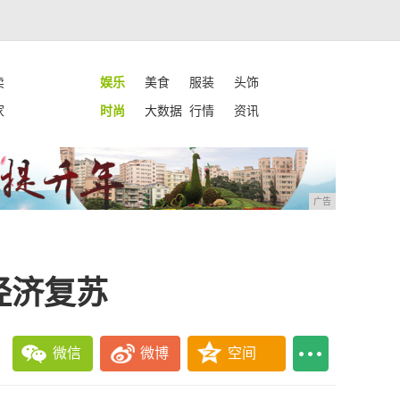
卖
娱乐
美食
服装
头饰
家
时尚
大数据
行情
资讯
广告
经济复苏
微信
微博
空间