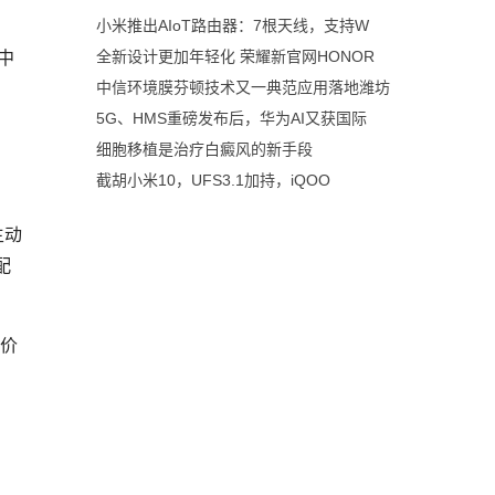
小米推出AIoT路由器：7根天线，支持W
中
全新设计更加年轻化 荣耀新官网HONOR
中信环境膜芬顿技术又一典范应用落地潍坊
5G、HMS重磅发布后，华为AI又获国际
细胞移植是治疗白癜风的新手段
截胡小米10，UFS3.1加持，iQOO
主动
配
评价