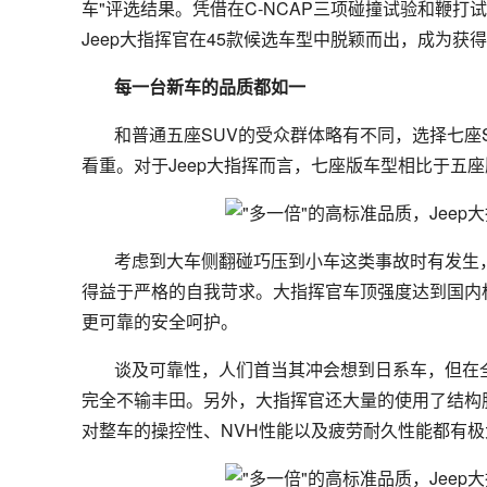
车"评选结果。凭借在C-NCAP三项碰撞试验和鞭打
Jeep大指挥官在45款候选车型中脱颖而出，成为获
每一台新车的品质都如一
和普通五座SUV的受众群体略有不同，选择七座
看重。对于Jeep大指挥而言，七座版车型相比于五
考虑到大车侧翻碰巧压到小车这类事故时有发生，
得益于严格的自我苛求。大指挥官车顶强度达到国内标
更可靠的安全呵护。
谈及可靠性，人们首当其冲会想到日系车，但在全
完全不输丰田。另外，大指挥官还大量的使用了结构
对整车的操控性、NVH性能以及疲劳耐久性能都有