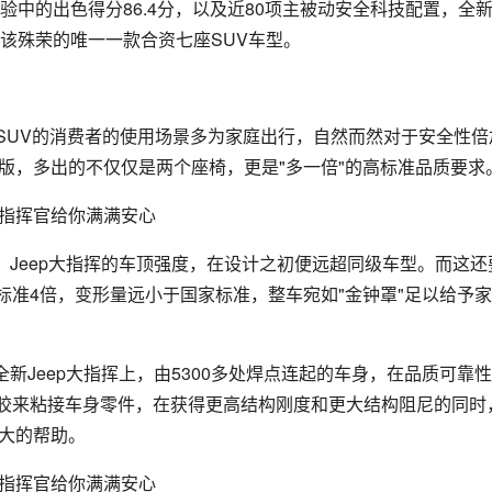
试验中的出色得分86.4分，以及近80项主被动安全科技配置，全
得该殊荣的唯一一款合资七座SUV车型。
SUV的消费者的使用场景多为家庭出行，自然而然对于安全性倍
座版，多出的不仅仅是两个座椅，更是"多一倍"的高标准品质要求
Jeep大指挥的车顶强度，在设计之初便远超同级车型。而这还
准4倍，变形量远小于国家标准，整车宛如"金钟罩"足以给予
新Jeep大指挥上，由5300多处焊点连起的车身，在品质可靠
胶来粘接车身零件，在获得更高结构刚度和更大结构阻尼的同时
极大的帮助。