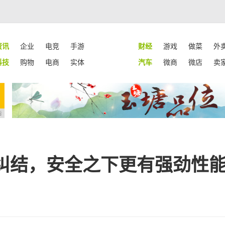
资讯
企业
电竞
手游
财经
游戏
做菜
外
科技
购物
电商
实体
汽车
微商
微店
卖
告
纠结，安全之下更有强劲性