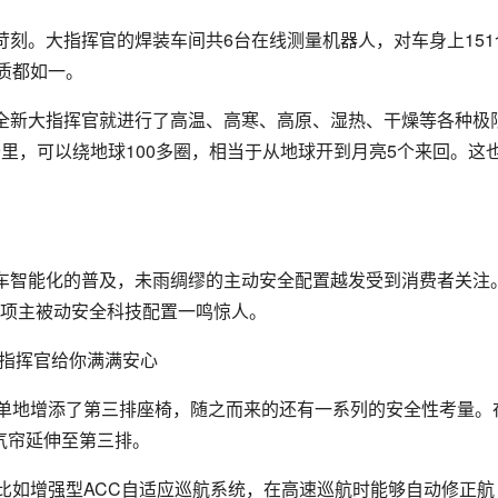
刻。大指挥官的焊装车间共6台在线测量机器人，对车身上151
质都如一。
全新大指挥官就进行了高温、高寒、高原、湿热、干燥等各种极
公里，可以绕地球100多圈，相当于从地球开到月亮5个来回。这
车智能化的普及，未雨绸缪的主动安全配置越发受到消费者关注
近80项主被动安全科技配置一鸣惊人。
简单地增添了第三排座椅，随之而来的还有一系列的安全性考量。
全气帘延伸至第三排。
比如增强型ACC自适应巡航系统，在高速巡航时能够自动修正航