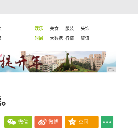
卖
娱乐
美食
服装
头饰
家
时尚
大数据
行情
资讯
广告
能。
微信
微博
空间