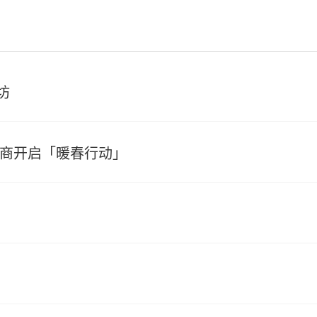
坊
销商开启「暖春行动」