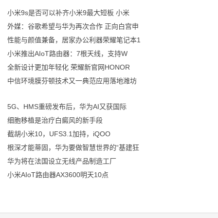
小米9s是否可以补齐小米9最大短板 小米
外媒：谷歌希望与华为再次合作 正向白宫申
性能与颜值兼备，居家办公利器荣耀笔记本1
小米推出AIoT路由器：7根天线，支持W
全新设计更加年轻化 荣耀新官网HONOR
中信环境膜芬顿技术又一典范应用落地潍坊
5G、HMS重磅发布后，华为AI又获国际
细胞移植是治疗白癜风的新手段
截胡小米10，UFS3.1加持，iQOO
根深才能蒂固，华为要做智慧世界的“基建狂
华为将在法国设立无线产品制造工厂
小米AIoT路由器AX3600明天10点