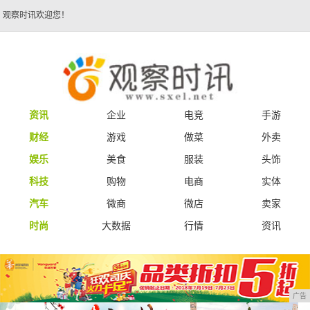
观察时讯欢迎您！
资讯
企业
电竞
手游
财经
游戏
做菜
外卖
娱乐
美食
服装
头饰
科技
购物
电商
实体
汽车
微商
微店
卖家
时尚
大数据
行情
资讯
广告