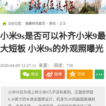
广告
当前位置：
观察时讯首页
>
资讯
> 正文
小米9s是否可以补齐小米9最
大短板 小米9s的外观照曝光
2020-04-09 12:27:11
来源：
阅读：728
微信
微博
空间
小米9S在外观上和小米9几乎没有差别，正面依然是
6.39英寸的水滴全面屏设计，机身为3D四曲面玻璃材