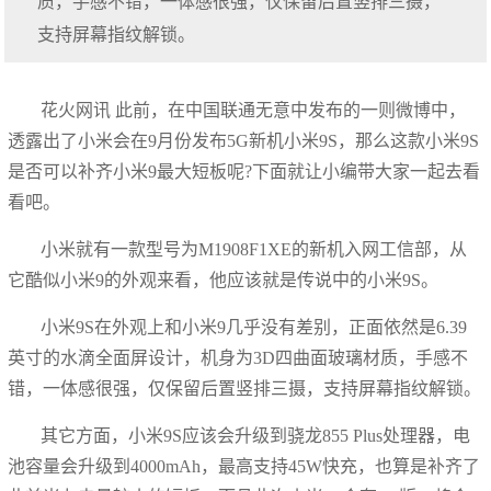
质，手感不错，一体感很强，仅保留后置竖排三摄，
支持屏幕指纹解锁。
花火网讯 此前，在中国联通无意中发布的一则微博中，
透露出了小米会在9月份发布5G新机小米9S，那么这款小米9S
是否可以补齐小米9最大短板呢?下面就让小编带大家一起去看
看吧。
小米就有一款型号为M1908F1XE的新机入网工信部，从
它酷似小米9的外观来看，他应该就是传说中的小米9S。
小米9S在外观上和小米9几乎没有差别，正面依然是6.39
英寸的水滴全面屏设计，机身为3D四曲面玻璃材质，手感不
错，一体感很强，仅保留后置竖排三摄，支持屏幕指纹解锁。
其它方面，小米9S应该会升级到骁龙855 Plus处理器，电
池容量会升级到4000mAh，最高支持45W快充，也算是补齐了