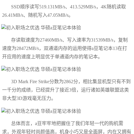
SSD顺序读写519.131MB/s、413.529MB/s，4K随机读取
26.41MB/s、随机写入47.05MB/s。
存读取速度为27460MB/s、写入速率为31539MB/s，复制
速度为28472MB/s，双通道内存的运用使得a豆笔记本13在打
开应用的速度上明显优于单通道内存的笔记本。
3D Mark Fire Strike分数为2862分，相比集显机型只有不到
一千分的成绩，已经提升了接近3倍，运行诸如英雄联盟这类
非大型3D游戏毫无压力。
总体而言，a豆牢牢地把握住了我们年轻一代的购机需
求，外观年轻时尚颜值高，机身小巧又是全面屏，内在又拥有