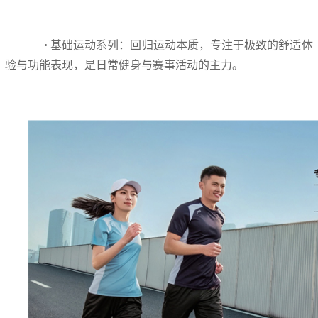
·
基础运动系列：回归运动本质，专注于极致的舒适体
验与功能表现，是日常健身与赛事活动的主力。