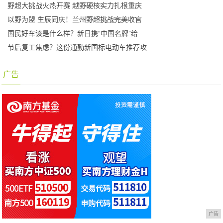
野超大挑战火热开赛 越野硬核实力扎根重庆
以野为盟 生辰同庆！兰州野超挑战完美收官
国民好车该是什么样？新日携“中国名牌”给
节后复工焦虑？这份通勤新国标电动车推荐攻
广告
广告