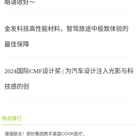
略请收好～
金发科技高性能材料，智驾旅途中极致体验的
最佳保障
2024国际CMF设计奖 | 为汽车设计注入光影与科
技感的创
热点排行
强强联合！原妙集团携手美国COOK医疗，