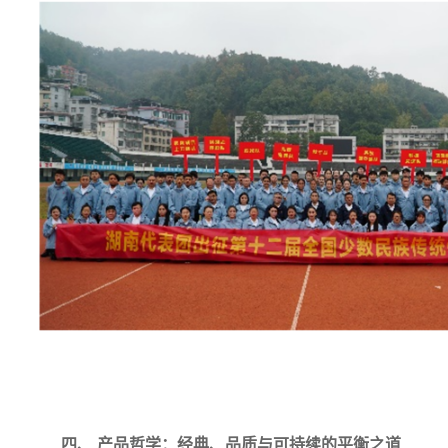
四、
产品哲学：经典、品质与可持续的平衡之道