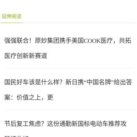
延伸阅读
强强联合！原妙集团携手美国COOK医疗，共拓
医疗创新新赛道
国民好车该是什么样？新日携“中国名牌”给出答
案：价值之上，更
节后复工焦虑？这份通勤新国标电动车推荐攻