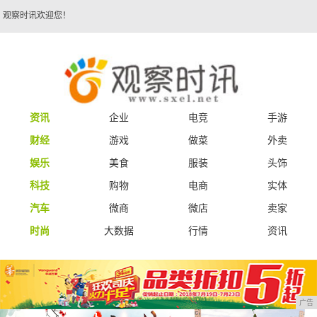
观察时讯欢迎您！
资讯
企业
电竞
手游
财经
游戏
做菜
外卖
娱乐
美食
服装
头饰
科技
购物
电商
实体
汽车
微商
微店
卖家
时尚
大数据
行情
资讯
广告