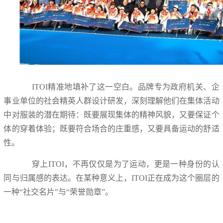
ITOI精准地填补了这一空白。品牌专为政府机关、企
事业单位的社会精英人群设计研发，深刻理解他们在集体活动
中对服装的潜在期待：既要展现集体的精神风貌，又要保证个
体的穿着体验；既要符合场合的庄重感，又要具备运动的舒适
性。
穿上ITOI，不再仅仅是为了运动，更是一种身份的认
同与归属感的表达。在某种意义上，ITOI正在成为这个圈层的
一种“社交名片”与“荣誉勋章”。