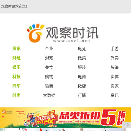
观察时讯欢迎您！
资讯
企业
电竞
手游
财经
游戏
做菜
外卖
娱乐
美食
服装
头饰
科技
购物
电商
实体
汽车
微商
微店
卖家
时尚
大数据
行情
资讯
广告