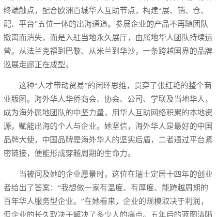
终端触点，配合欧洲百城华人互助节点，构建“展、销、仓、
配、平台”五位一体的出海通道。参展企业的产品不再随团队
撤离而消失，而是入驻当地永久展厅，由属地华人团队持续运
营。从法兰克福到巴黎、从米兰到华沙，一条跨越国界的品牌
巡展走廊正在成型。
这种“人才带动贸易”的闭环思维，贯穿了张红艳的整个商
业版图。海外华人华侨商会、协会、公司、学联及当地华人，
成为海外属地团队的中坚力量，用华人互助网络积累的本地资
源，赋能出海的个人与企业。她坚信，海外华人是最好的中国
品牌大使，中国品牌是海外华人的坚实后盾，二者通过平台紧
密链接，便能形成穿越周期的生命力。
当被问及她的企业愿景时，这位在瑞士定居十四年的创业
者给出了答案：“我想做一家有温度、有厚度、能跨越周期的
百年华人服务型企业。”在她看来，企业的规模取决于利润，
但企业的长久取决于解决了多少人的痛点。五年后的蓝图清晰