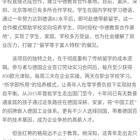
学校直接达成合作，建立中德教育合作基地。目前，重庆、深
圳、北京等地已有多所合作学校。学生在国内学校学习德语，
通过一年努力达到德语B1水平后，即可赴德带薪留学。这一
合作模式帮助学校定向培养学生，同时授权“中德教育合作基
地”，实现了学生、家庭、学校多方受益，也为社会缓解了就
业压力，打破了“留学等于富人特权”的偏见。
该项目的独特之处，在于彻底重构了传统留学的成本逻
辑。参与者与德国企业签订劳动实习合同后，每月至少获得
850欧元津贴，每周三天在企业实操，两天在职业学校学习。
“所学即所用”的培养模式，让青年人在零学费负担下实现财务
自平衡。从2015年首批学生走出国门至今，十年间已有无数普
通家庭的孩子通过这条路径在德国深耕、安家，将“中国工匠”
的招牌嵌入德国工业体系。更有不少人选择回国，带着德国百
年的技术基因，成为企业争抢的高薪人才。
但张红艳的格局远不止于教育。她深知，送青年走出去只