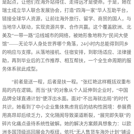
是起点，让他们在海外站得住、走得远才是使命。于是，她在
瑞士成立华人联合发展协会，打造“四海一家”华人互助平台，
链接全球华人资源，让前往海外旅行、留学、商贸的国人，与
当地华人联动，实现资源共享、合作共赢。这个覆盖欧洲、北
美及“一带一路”沿线城市的网络，被她形象地称为“民间大使
馆”——无论华人身处世界哪个角落，24小时内总能得到同乡
的响应与支撑。从落地接机、住宿安排，到职场适应、法律援
助，再到毕业后的工作推荐、相互帮扶，一个全生命周期的服
务体系就此成型。
“前者是送一程，后者是扶一程。”张红艳这样概括双重布
局的内在逻辑。而当“扶”的对象从个人延伸到企业时，“中国
品牌全球直通计划”便浮出水面。面对“不出海就出局”的时代
共识，她看到了中小企业集体焦虑背后的结构性困境：参展费
用高昂却后续乏力，文化隔阂导致渠道断裂，“展完即失联”的
碎片化痛点亟待系统性破解。她的解决方案颇具想象力：以欧
洲多国顶级巡回展会为枢纽，依托“无人售货车海外计划”铺设