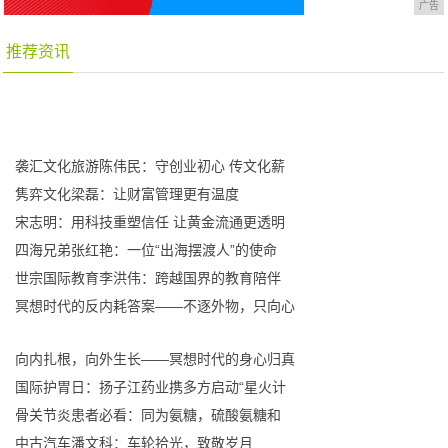
广告
推荐资讯
袭汇文化旅游陈伟民：守创业初心 传文化薪
隽弈文化梁磊：让财富管理更有温度
宋志明：用科技重塑信任 让黄金流通更透明
四海兄弟张红艳：一位“出海摆渡人”的使命
世宗国际教育李洪伟：跨越国界的教育陪伴
冥想时代的反内耗答案——不逐外物，只向心
向内扎根，向外生长——冥想时代的身心归真
国际护胃日：扬子江药业携多方启动“星火计
骨关节炎患者必看：同为氨糖，硫酸氨糖和
中古汽车潘文科：车轮拾光，致敬岁月