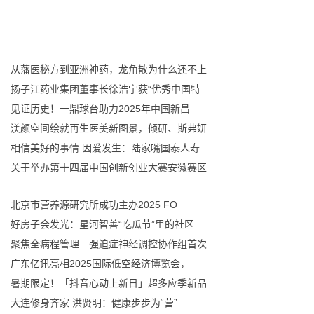
从藩医秘方到亚洲神药，龙角散为什么还不上
扬子江药业集团董事长徐浩宇获“优秀中国特
见证历史！一鼎球台助力2025年中国新昌
渼颜空间绘就再生医美新图景，倾研、斯弗妍
相信美好的事情 因爱发生：陆家嘴国泰人寿
关于举办第十四届中国创新创业大赛安徽赛区
北京市营养源研究所成功主办2025 FO
好房子会发光：星河智善“吃瓜节”里的社区
聚焦全病程管理—强迫症神经调控协作组首次
广东亿讯亮相2025国际低空经济博览会，
暑期限定！「抖音心动上新日」超多应季新品
大连修身齐家 洪贤明：健康步步为“营”