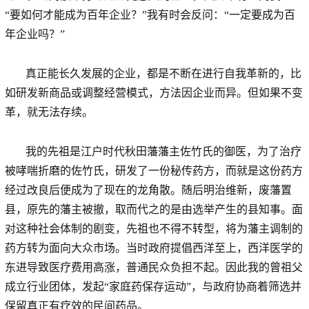
“要如何才能成为百年企业？”我有时会反问：“一定要成为百
年企业吗？”
真正能长久发展的企业，都是不断在进行自我革新的，比
如研发新商品或调整经营模式，方法因企业而异。但如果不变
革，就无法存续。
我的先祖是江户时代秋田藩藩主佐竹氏的御医，为了治疗
被哮喘折磨的佐竹氏，研发了一份秘传药方，而就是这份药方
经过改良后便成为了现在的龙角散。随后明治维新，废藩置
县，原先的藩主被撤，取而代之的是由选举产生的县知事。面
对这种社会体制的剧变，先祖也不得不转型，将为藩主调制的
药方转为面向大众市场。当时政府提倡西洋至上，西洋医学的
东进导致医疗费用高涨，普通民众负担不起。因此我的曾祖父
成立行业团体，发起“家庭药保存运动”，与政府协商着筛选并
保留真正有疗效的民间药品。