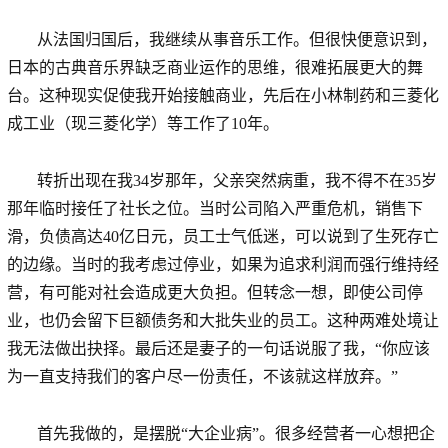
从法国归国后，我继续从事音乐工作。但很快便意识到，
日本的古典音乐界缺乏商业运作的思维，很难拓展更大的舞
台。这种现实促使我开始接触商业，先后在小林制药和三菱化
成工业（现三菱化学）等工作了10年。
转折出现在我34岁那年，父亲突然病重，我不得不在35岁
那年临时接任了社长之位。当时公司陷入严重危机，销售下
滑，负债高达40亿日元，员工士气低迷，可以说到了生死存亡
的边缘。当时的我考虑过停业，如果为追求利润而强行维持经
营，有可能对社会造成更大负担。但转念一想，即使公司停
业，也仍会留下巨额债务和大批失业的员工。这种两难处境让
我无法做出抉择。最后还是妻子的一句话说服了我，“你应该
为一直支持我们的客户尽一份责任，不该就这样放弃。”
首先我做的，是摆脱“大企业病”。很多经营者一心想把企