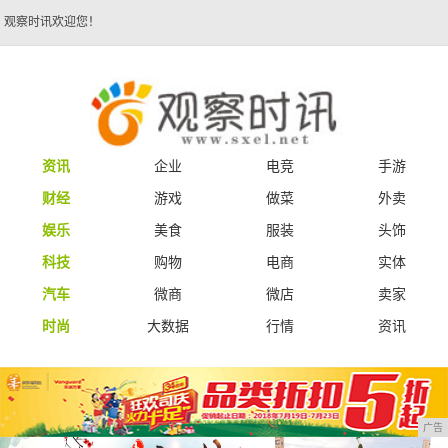
观察时讯欢迎您！
资讯
企业
电竞
手游
财经
游戏
做菜
外卖
娱乐
美食
服装
头饰
科技
购物
电商
实体
汽车
微商
微店
卖家
时尚
大数据
行情
资讯
广告