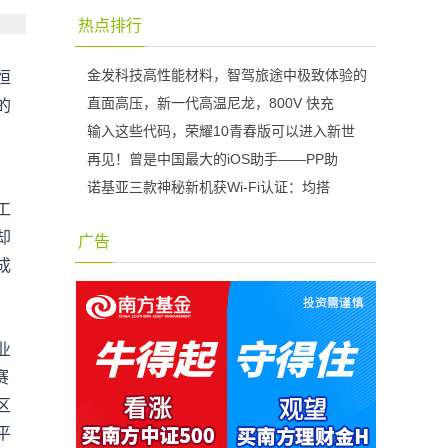
热点排行
金发科技高性能材料，智驾旅途中极致体验的
恒
直面高压，新一代高温尼龙，800V 快充
的
输入这些代码，荣耀10青春版可以进入新世
再见！曾是中国最大的iOS助手——PP助
诺基亚三款神秘新机获Wi-Fi认证：均搭
工
却
广告
成
业
赛
区
平