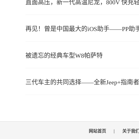
直面高压，新一代高温尼龙，800V 快充
再见！曾是中国最大的iOS助手——PP助
被遗忘的经典车型W8帕萨特
三代车主的共同选择——全新Jeep+指南
网站首页
|
关于我