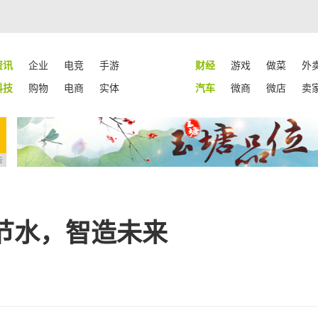
资讯
企业
电竞
手游
财经
游戏
做菜
外
科技
购物
电商
实体
汽车
微商
微店
卖
告
节水，智造未来