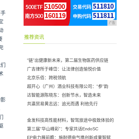
要手
定
广告
动
推荐资讯
要
完
“链”出健康新未来，第二届生物医药供应链
我们
广吉律所于峰岱：让法律创造愉悦价值
术
北京乐佰：跨税领航
超开心（广州）酒业科技有限公司：“参”韵
达智能源陈晓东：创新节水，智造未来
的影
共瀛贸易黄志远：追光而遇 利他先行
，
们
金发科技高性能材料，智驾旅途中极致体验的
驱
第三届“华山峰彩”：专家共话EndoSC
EP电力展前瞻：施耐德电气携创新成果智赋