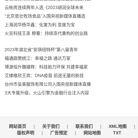
云帐房连续两年入选《2023胡润全球未来
“北京思壮牧场食品”入围央视新媒体直播选
上海润华杨华鑫：化害为利 变废为宝
火豆科技王崇 穆春：持续迭代重构的创业路
2023年湖北省“安琪纽特杯”第八届青年
福通路樊统江：幸福之路 通达万家
博源恒升魏雄辉：科技助力环保 共建幸福家
艾棣维欣王宾：DNA疫苗 前途无量的新技
台州市呈美服饰有限公司入围央视新媒体直播
3大专属升级，火山引擎为金融行业注入内容
网站首页
|
关于我们
|
联系我们
|
XML地图
|
版权声明
|
广告预定
|
网站地图
TXT