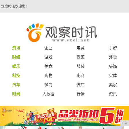
观察时讯欢迎您！
资讯
企业
电竞
手游
财经
游戏
做菜
外卖
娱乐
美食
服装
头饰
科技
购物
电商
实体
汽车
微商
微店
卖家
时尚
大数据
行情
资讯
广告