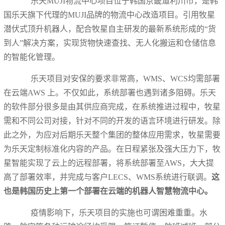
乐天
MUJI物流中心项目位于韩国京畿道利川市
，是韩
国乐天旗下代理的
MUJI品牌的物流中心改造项目。引用牧星
潜伏式顶升机器人，配合牧星自主研发的最新系统形成的“货
到人”解决方案，实现货物快速查找、无人化搬运和仓储信息
的智能化管理。
乐天项目对安保的要求非常高，
WMS、WCS均需
部署
在云端
AWS 上
。不仅如此，系统部署也遇到诸多阻碍。乐天
的软件部分很多是由其供应商完成，在系统推进过程中，牧星
需和不同公司对接，针对不同的开发的语言环境进行研发。除
此之外，为应对后期乐天整个集团的整体应用需求，牧星需要
为乐天定制标准化内容的产品。在日程紧张及强大压力下，牧
星智能实现了云上的远程部署，将系统部署至
AWS，大大提
高了部署效率，并完成与客户LECS、WMS系统进行联调。
这
也是
韩国历史上第一个部署在云端的机器人智慧物流中心
。
疫情影响下，乐天项目的实施也可谓困难重重。水