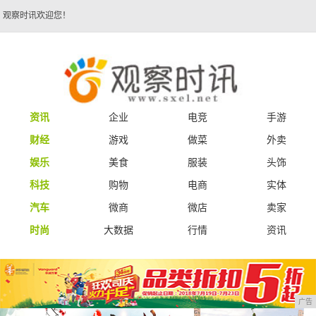
观察时讯欢迎您！
资讯
企业
电竞
手游
财经
游戏
做菜
外卖
娱乐
美食
服装
头饰
科技
购物
电商
实体
汽车
微商
微店
卖家
时尚
大数据
行情
资讯
广告