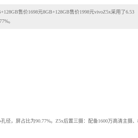
+128GB售价1698元8GB+128GB售价1998元vivoZ5x采用了6.53
77%。
m超小孔径，屏占比为90.77%。Z5x后置三摄：配备1600万高清主摄、8