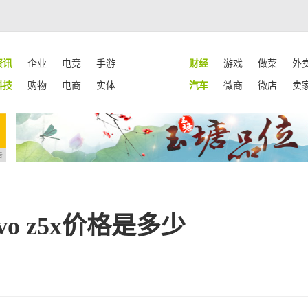
资讯
企业
电竞
手游
财经
游戏
做菜
外
科技
购物
电商
实体
汽车
微商
微店
卖
告
ivo z5x价格是多少