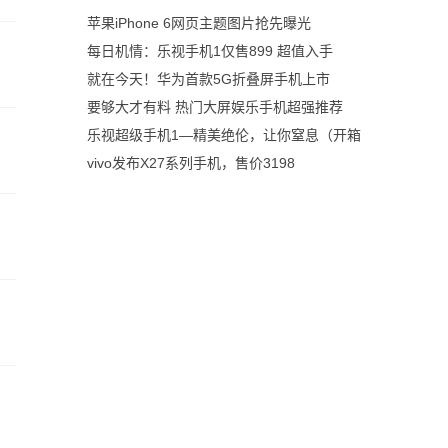
苹果iPhone 6网页主题图片抢先曝光
每日机情：乐视手机1仅售899 超值入手
就在今天！华为首款5G折叠屏手机上市
要够大才有料 热门大屏娱乐手机超强推荐
乐视超级手机1—精美绝伦，让你窒息（开箱
vivo发布X27系列手机，售价3198