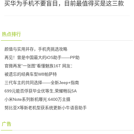
买华为手机不要盲目，目前最值得买是这三款
热点排行
颜值与实用并存，手机壳挑选攻略
再见！曾是中国最大的iOS助手——PP助
官微再发“一张图”看懂魅族16T 网友：
被遗忘的经典车型W8帕萨特
三代车主的共同选择——全新Jeep+指南
699元能否俘获毕业优等生,荣耀畅玩5A
小米Note系列新机曝光:6400万主摄
努比亚X等新老机型获系统更新小牛语音助手
广告