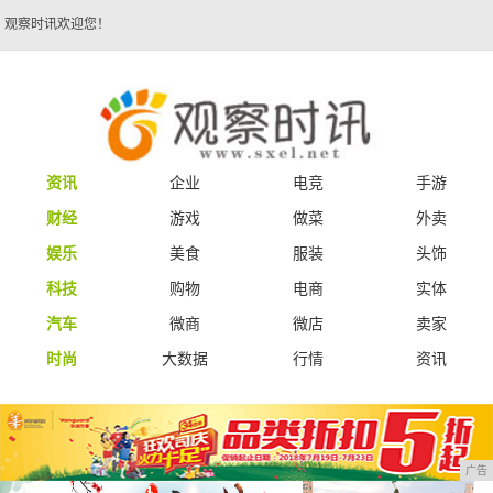
观察时讯欢迎您！
资讯
企业
电竞
手游
财经
游戏
做菜
外卖
娱乐
美食
服装
头饰
科技
购物
电商
实体
汽车
微商
微店
卖家
时尚
大数据
行情
资讯
广告