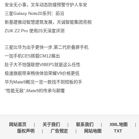
安全无小事，叉车动态防撞预警守护人车安
三星Galaxy Note20系列：前沿
新基建推动智慧建筑发展，天诚智能集团亮相
ZUK Z2 Pro 使用25天深度评测
三星比华为出手更快一步,第二代折叠屏手机
一加手机CES搭载CM12展出
肚子大不怕饿联想VIBEP1就是这么任性
极速旗舰带来畅快体验荣耀V9价格更低
华为Mate9概况一览一款找不到短板的手
“性能无敌”,Mate9的传承与颠覆
网站首页
|
关于我们
|
联系我们
|
XML地图
|
版权声明
|
广告预定
|
网站地图
TXT