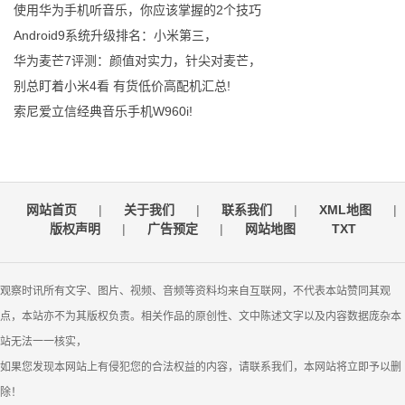
使用华为手机听音乐，你应该掌握的2个技巧
Android9系统升级排名：小米第三，
华为麦芒7评测：颜值对实力，针尖对麦芒，
别总盯着小米4看 有货低价高配机汇总!
索尼爱立信经典音乐手机W960i!
网站首页
|
关于我们
|
联系我们
|
XML地图
|
版权声明
|
广告预定
|
网站地图
TXT
观察时讯所有文字、图片、视频、音频等资料均来自互联网，不代表本站赞同其观
点，本站亦不为其版权负责。相关作品的原创性、文中陈述文字以及内容数据庞杂本
站无法一一核实，
如果您发现本网站上有侵犯您的合法权益的内容，请联系我们，本网站将立即予以删
除！