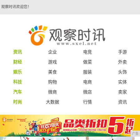
观察时讯欢迎您！
资讯
企业
电竞
手游
财经
游戏
做菜
外卖
娱乐
美食
服装
头饰
科技
购物
电商
实体
汽车
微商
微店
卖家
时尚
大数据
行情
资讯
广告