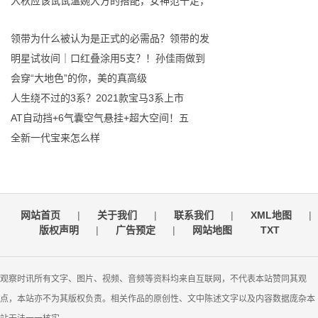
入秋应该试试温婉大方的搭配，女神范十足，
领带为什么被认为是正式的必需品？领带的发
明星试妆间｜口红叠涂用5支？！孙佳雨做到
会穿“大地色”的你，美的真高级
人生绕不过的3系？2021款宝马3系上市
AT自动挡+6气囊空气悬挂+超大空间！五
全新一代宝来怎么样
网站首页
|
关于我们
|
联系我们
|
XML地图
|
版权声明
|
广告预定
|
网站地图
TXT
观察时讯所有文字、图片、视频、音频等资料均来自互联网，不代表本站赞同其观
点，本站亦不为其版权负责。相关作品的原创性、文中陈述文字以及内容数据庞杂本