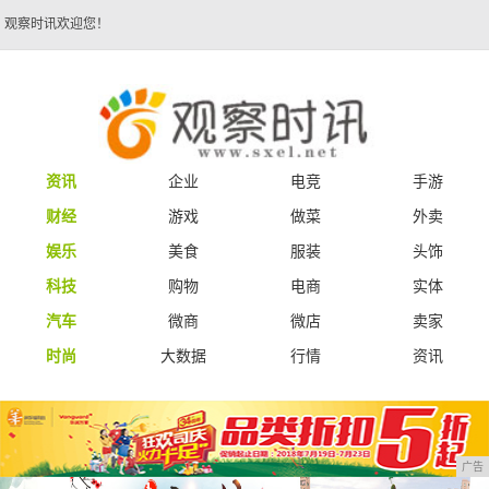
观察时讯欢迎您！
资讯
企业
电竞
手游
财经
游戏
做菜
外卖
娱乐
美食
服装
头饰
科技
购物
电商
实体
汽车
微商
微店
卖家
时尚
大数据
行情
资讯
广告