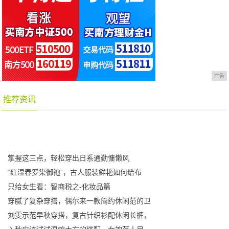
广告
推荐资讯
掌握这三点，轻松穿出日系通勤慵懒风
“红湿春罗染御袍”，古人服装鲜艳如何给布
只给女生看：智商税之-化妆品篇
穿腻了复杂穿搭，偶尔来一款简约休闲范的卫
刘雯示范早秋穿搭，复古针织衫配休闲长裤，